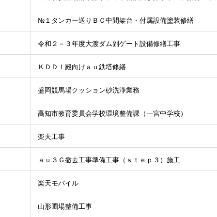
№１タンカー送りＢＣ中間架台・付属設備塗装修繕
令和２－３年度大渡ダム副ゲート設備修繕工事
ＫＤＤＩ殿向けａｕ鉄塔修繕
盛岡競馬場クッション砂洗浄業務
高知市教育委員会学校環境整備課（一宮中学校）
楽天工事
ａｕ３Ｇ撤去工事準備工事（ｓｔｅｐ３）施工
楽天モバイル
山形圃場整備工事