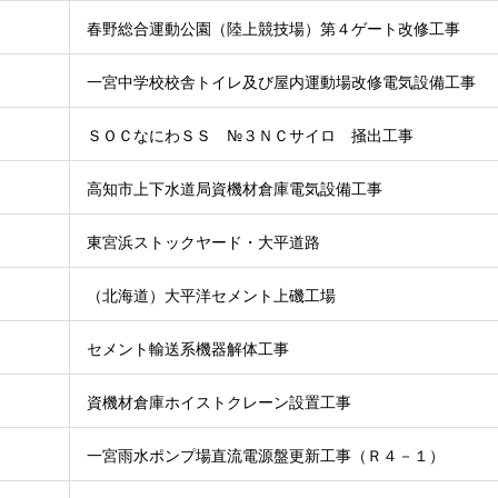
春野総合運動公園（陸上競技場）第４ゲート改修工事
一宮中学校校舎トイレ及び屋内運動場改修電気設備工事
ＳＯＣなにわＳＳ №３ＮＣサイロ 掻出工事
高知市上下水道局資機材倉庫電気設備工事
東宮浜ストックヤード・大平道路
（北海道）大平洋セメント上磯工場
セメント輸送系機器解体工事
資機材倉庫ホイストクレーン設置工事
一宮雨水ポンプ場直流電源盤更新工事（Ｒ４－１）