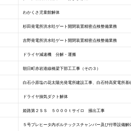
わかくさ児童館解体
杉田発電所洪水吐ゲート開閉装置精密点検整備業務
吉野発電所洪水吐ゲート開閉装置精密点検整備業務
ドライヤ減速機 分解・運搬
朝日町赤岩港線橋梁下部工工事（その３）
白石小原塩の花太陽光発電所建設工事、白石特高変電所基
ドライヤ抽気ダクト解体
姫路第２ＳＳ ５０００ｔサイロ 掻出工事
５号プレヒータ内ボルテックスチャンバー及び付帯設備解