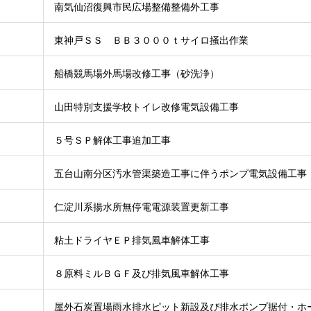
南気仙沼復興市民広場整備整備外工事
東神戸ＳＳ ＢＢ３０００ｔサイロ掻出作業
船橋競馬場外馬場改修工事（砂洗浄）
山田特別支援学校トイレ改修電気設備工事
５号ＳＰ解体工事追加工事
五台山南分区汚水管渠築造工事に伴うポンプ電気設備工事
仁淀川系揚水所無停電電源装置更新工事
粘土ドライヤＥＰ排気風車解体工事
８原料ミルＢＧＦ及び排気風車解体工事
屋外石炭置場雨水排水ピット新設及び排水ポンプ据付・ホ