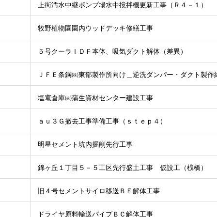
上街汚水中継ポンプ場水中撹拌機更新工事（Ｒ４－１）
牧野植物園園内ウッドデッキ修繕工事
５号クーラＩＤＦ本体、吸気ダクト解体（差異）
ＪＦＥ条鋼㈱東部製作所向け＿逆洗ダンパー・ダクト製作
塩竃倉庫㈱蒲生資材センター建設工事
ａｕ３Ｇ撤去工事準備工事（ｓｔｅｐ４）
明星セメント坑内掘削先行工事
錦ヶ丘１丁目５－５工区先行盛土工事 仮設工（桟橋）
旧４号セメントサイロ移送ＢＥ解体工事
ドライヤ原料輸送パイプＢＣ解体工事