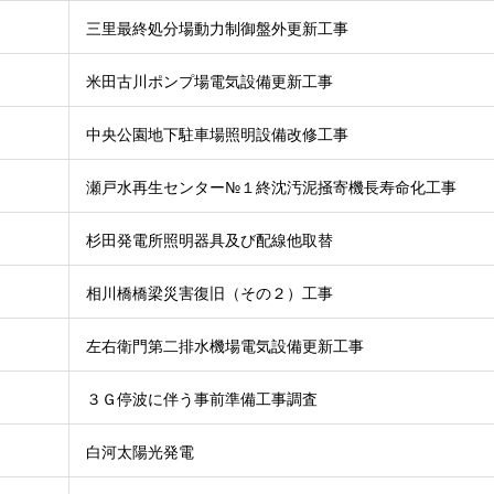
三里最終処分場動力制御盤外更新工事
米田古川ポンプ場電気設備更新工事
中央公園地下駐車場照明設備改修工事
瀬戸水再生センター№１終沈汚泥掻寄機長寿命化工事
杉田発電所照明器具及び配線他取替
相川橋橋梁災害復旧（その２）工事
左右衛門第二排水機場電気設備更新工事
３Ｇ停波に伴う事前準備工事調査
白河太陽光発電