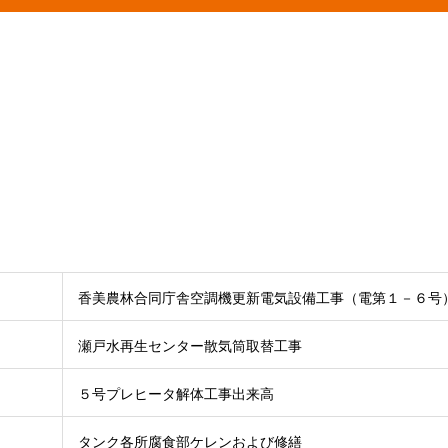
香美農林合同庁舎空調機更新電気設備工事（電第１－６号
瀬戸水再生センター散気筒取替工事
５号プレヒータ解体工事出来高
タンク各所腐食部ケレンおよび修繕