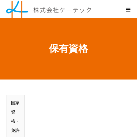
保有資格
国家
資
格・
免許