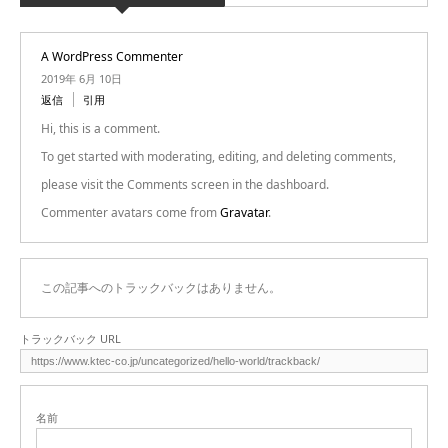
A WordPress Commenter
2019年 6月 10日
返信
引用
Hi, this is a comment.
To get started with moderating, editing, and deleting comments,
please visit the Comments screen in the dashboard.
Commenter avatars come from
Gravatar
.
この記事へのトラックバックはありません。
トラックバック URL
名前